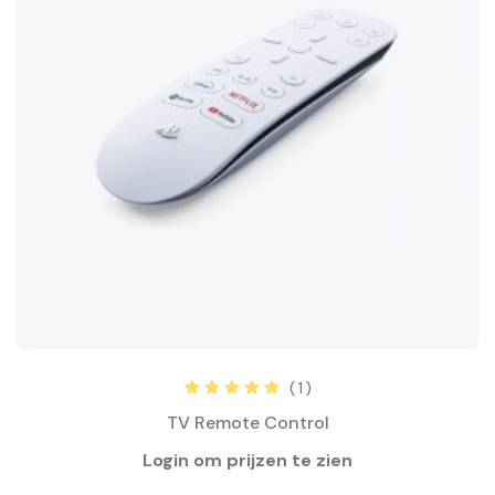
( 1 )
Rated
5.00
out
TV Remote Control
of 5