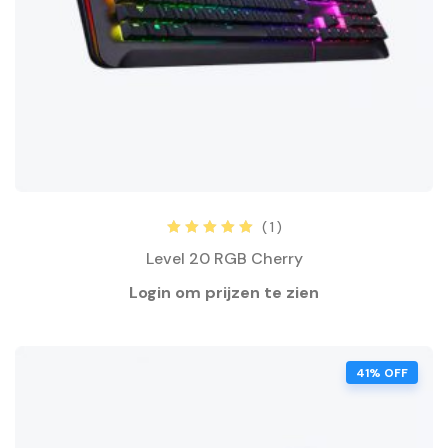
( 1 )
Rated
5.00
out
Level 20 RGB Cherry
of 5
41% OFF