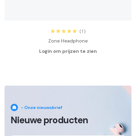
( 1 )
Rated
5.00
out
Zone Headphone
of 5
- Onze nieuwsbrief
Nieuwe producten