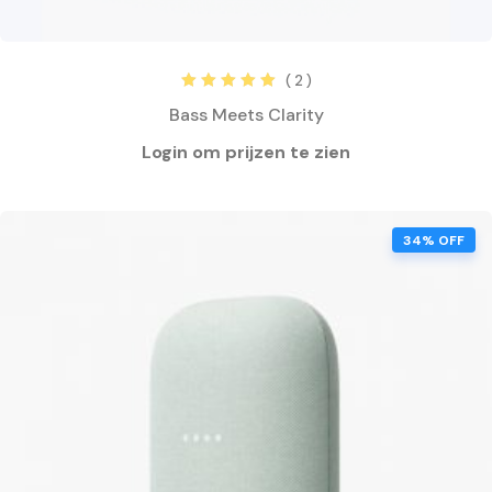
( 2 )
Rated
5.00
out
Bass Meets Clarity
of 5
34% OFF