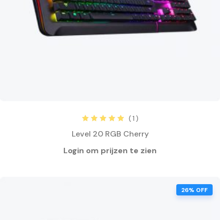
( 1 )
Rated
5.00
out
Level 20 RGB Cherry
of 5
26% OFF