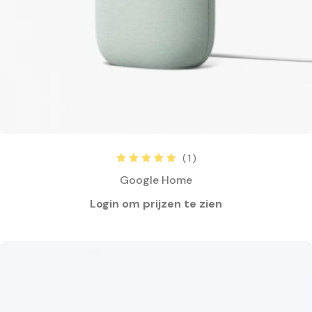
( 1 )
Rated
5.00
out
Google Home
of 5