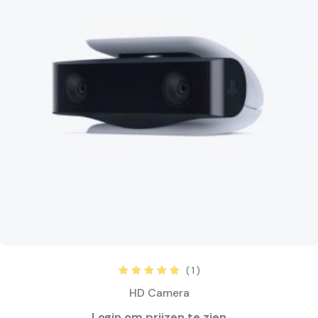
( 1 )
Rated
5.00
out
HD Camera
of 5