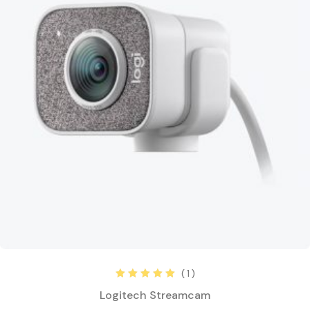
( 1 )
Rated
5.00
out
Logitech Streamcam
of 5