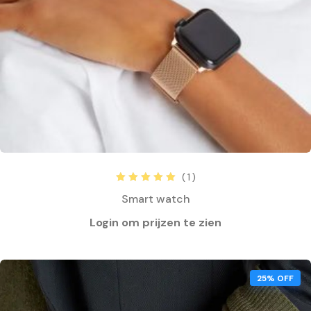
( 1 )
Rated
5.00
out
Smart watch
of 5
25% OFF